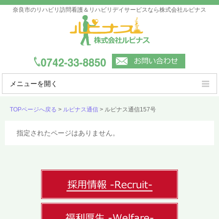
奈良市のリハビリ訪問看護＆リハビリデイサービスなら株式会社ルピナス
メニューを開く
ルピナスの強み
TOPページへ戻る
>
ルピナス通信
>
ルピナス通信157号
ご利用案内
指定されたページはありません。
事業所一覧
会社概要
よくあるご質問