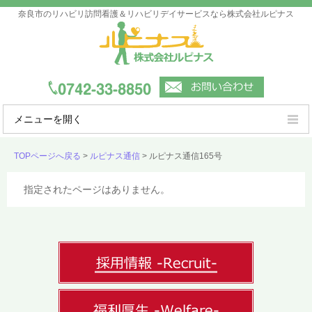
奈良市のリハビリ訪問看護＆リハビリデイサービスなら株式会社ルピナス
メニューを開く
ルピナスの強み
TOPページへ戻る
>
ルピナス通信
>
ルピナス通信165号
ご利用案内
指定されたページはありません。
事業所一覧
会社概要
よくあるご質問