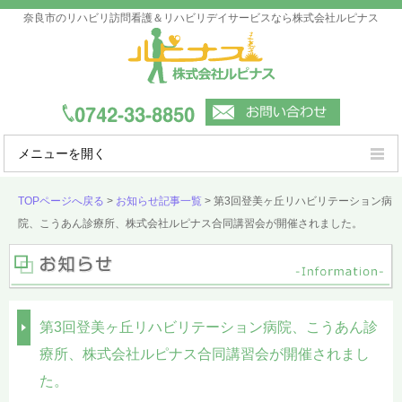
奈良市のリハビリ訪問看護＆リハビリデイサービスなら株式会社ルピナス
メニューを開く
ルピナスの強み
TOPページへ戻る
>
お知らせ記事一覧
>
第3回登美ヶ丘リハビリテーション病
院、こうあん診療所、株式会社ルピナス合同講習会が開催されました。
ご利用案内
事業所一覧
会社概要
第3回登美ヶ丘リハビリテーション病院、こうあん診
よくあるご質問
療所、株式会社ルピナス合同講習会が開催されまし
た。