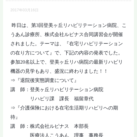
2017年03月16日
昨日は、第
3
回登美ヶ丘リハビリテーション病院、こ
うあん診療所、株式会社ルピナス合同講習会が開催
されました。テーマは、『在宅リハビリテーション
の在り方について』で、下記の内容の発表でした。
参加
20
名以上で、登美ヶ丘リハ病院の最新リハビリ
機器の見学もあり、盛況に終わりました！！
⇒『退院後実態調査について』
講 師：登美ヶ丘リハビリテーション病院
リハビリ課 課長 福留章代
⇒『介護保険における在宅生活期リハビリへの期
待』
講 師：株式会社ルピナス 本部長
医療法人こうあん 理事 事務長