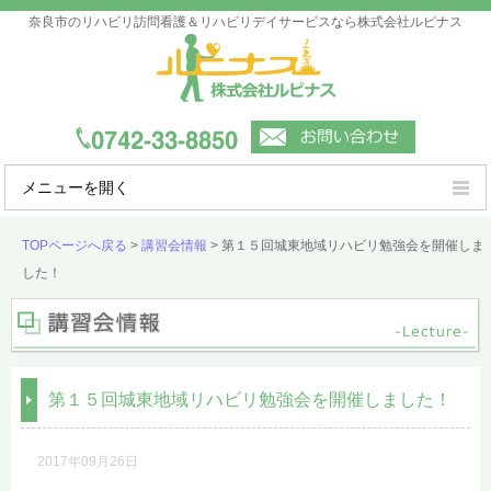
奈良市のリハビリ訪問看護＆リハビリデイサービスなら株式会社ルピナス
メニューを開く
ルピナスの強み
TOPページへ戻る
>
講習会情報
>
第１５回城東地域リハビリ勉強会を開催しま
した！
ご利用案内
事業所一覧
会社概要
第１５回城東地域リハビリ勉強会を開催しました！
よくあるご質問
2017年09月26日