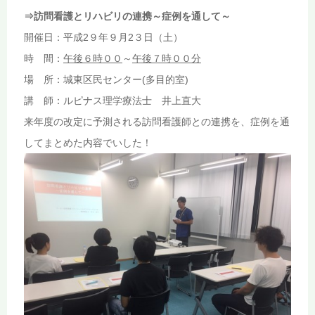
⇒訪問看護とリハビリの連携～症例を通して～
開催日：平成2９年９月2３日（土）
時 間：
午後６時
００
～
午後７時
００
分
場 所：城東区民センター(多目的室)
講 師：ルピナス理学療法士 井上直大
来年度の改定に予測される訪問看護師との連携を、症例を通
してまとめた内容でいした！