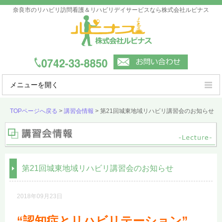
奈良市のリハビリ訪問看護＆リハビリデイサービスなら株式会社ルピナス
メニューを開く
ルピナスの強み
TOPページへ戻る
>
講習会情報
>
第21回城東地域リハビリ講習会のお知らせ
ご利用案内
事業所一覧
第21回城東地域リハビリ講習会のお知らせ
会社概要
よくあるご質問
2018年09月23日
“認知症とリハビリテーション”