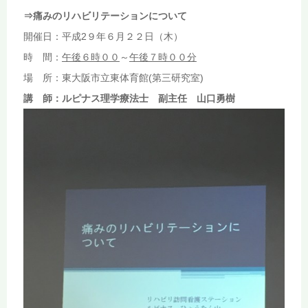
⇒痛みのリハビリテーションについて
開催日：平成2９年６月２２日（木）
時 間：
午後６時００
～
午後７時００分
場 所：東大阪市立東体育館(第三研究室)
講 師：
ルピナス理学療法士 副主任
山口勇樹