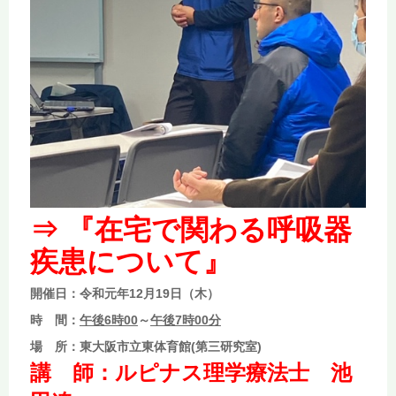
⇒ 『在宅で関わる呼吸器
疾患について』
開催日：令和元年12月19日（木）
時 間：
午後6時00
～
午後7時00分
場 所：東大阪市立東体育館(第三研究室)
講 師：ルピナス理学療法士 池