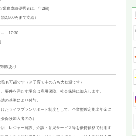
(☆業務成績優秀者は、年2回)
額2,500円まで支給）
～ 17:30
能
暇制度あり
勤務も可能です（※子育て中の方も大歓迎です）
り、要件を満たす場合は雇用保険、社会保険に加入します。
基法の基準により付与。
向けたライフプランサポート制度として、企業型確定拠出年金に
社会保険加入者のみ）
食店、レジャー施設、介護・育児サービス等を優待価格で利用す