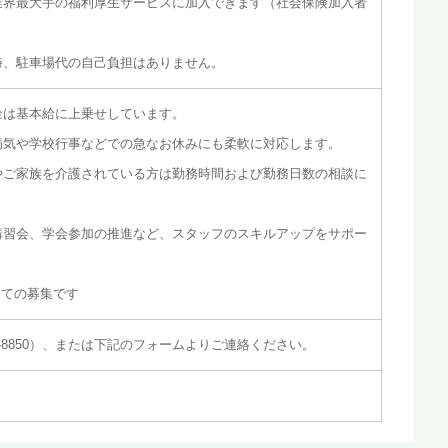
業界最大手の福利厚生サービスに加入できます（社会保険加入者
時、駐車場代の自己負担はありません。
金は基本給に上乗せしています。
病気や学校行事などでの急なお休みにも柔軟に対応します。
やご家族を介護されている方は勤務時間および勤務日数の相談に
講習会、学会参加の推進など、スタッフのスキルアップをサポー
けての募集です
33-8850）、または下記のフォームよりご連絡ください。