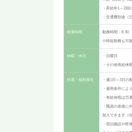
・昇給年1～2回
・交通費別途（日
就業時間
勤務時間：8:30 
※時短勤務も可
休暇・休日
・日曜日
・その他有給休
待遇・福利厚生
・週1日～3日の
・雇用条件によ
・有給休暇は労
・職員の老後に
加入できます（
・宿泊施設や飲