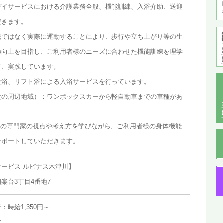
デイサービスにおける介護業務全般、機能訓練、入浴介助、送迎
だきます。
械ではなく実際に運動することにより、歩行や立ち上がり等の生
の向上を目指し、ご利用者様のニーズに合わせた機能訓練を理学
下、実践しています。
般浴、リフト浴による入浴サービスを行っています。
設の周辺地域）：ワンボックスカーから軽自動車までの車種があ
どの専門家の視点や考え方を学びながら、ご利用者様の身体機能
サポートしていただきます。
ービス ルピナス木津川】
楽台3丁目4番地7
時給1,350円～
慮