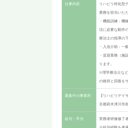
仕事内容
リハビリ特化型
業務を担当いた
・機能訓練：機
活に必要な動作
療法士の指導の
・入浴介助：一
・送迎業務（施
ります。
※理学療法士な
の維持と回復を
募集中の事業所
【リハビリデイサ
京都府木津川市相
給与・手当
実務者研修修了者：
※給与経験を考