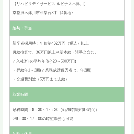
【リハビリデイサービス ルピナス木津川】
京都府木津川市相楽台3丁目4番地7
給与・手当
新卒者採用時：年俸制432万円（税込）以上
月給換算で、36万円以上⇒基本給・諸手当含む。
☆入社3年の平均年俸(420～500万円)
・昇給年1～2回(☆業務成績優秀者は、年2回)
・交通費別途（5万円まで支給）
就業時間
勤務時間：8：30～17：30（勤務時間実働8時間）
※9：00～17：00の時短勤務も可能
休暇・休日