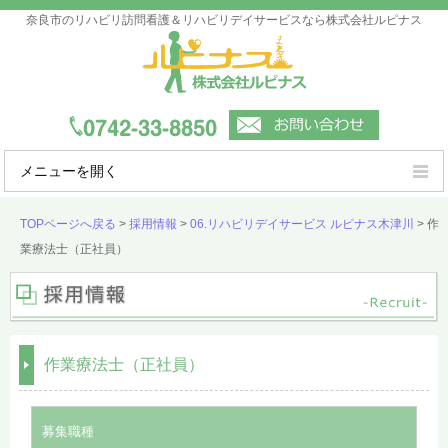
奈良市のリハビリ訪問看護＆リハビリデイサービスなら株式会社ルピナス
メニューを開く
ルピナスの強み
TOPページへ戻る
>
採用情報
>
06.リハビリデイサービス ルピナス木津川
>
作
業療法士（正社員）
ご利用案内
事業所一覧
会社概要
作業療法士（正社員）
よくあるご質問
募集職種