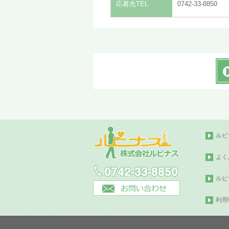
応募先TEL
0742-33-8850
ルピ
よく
ルピ
利用