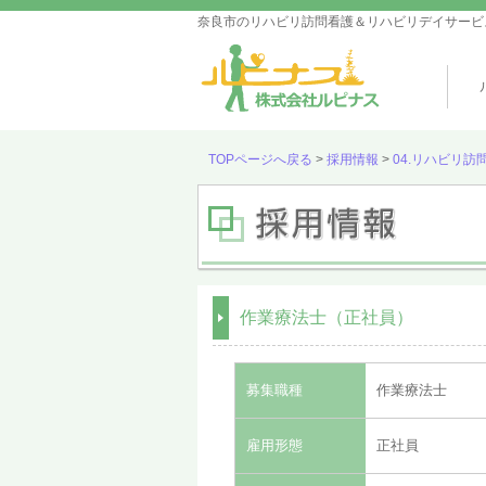
奈良市のリハビリ訪問看護＆リハビリデイサービ
TOPページへ戻る
>
採用情報
>
04.リハビリ
作業療法士（正社員）
募集職種
作業療法士
雇用形態
正社員