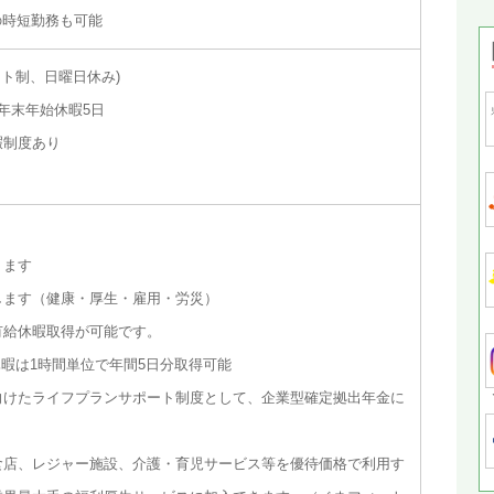
00の時短勤務も可能
フト制、日曜日休み)
年末年始休暇5日
暇制度あり
ります
します（健康・厚生・雇用・労災）
有給休暇取得が可能です。
暇は1時間単位で年間5日分取得可能
向けたライフプランサポート制度として、企業型確定拠出年金に
食店、レジャー施設、介護・育児サービス等を優待価格で利用す