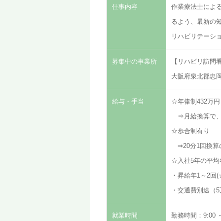
仕事内容
作業療法士によ
るよう、最新の
リハビリテーシ
募集中の事業所
【リハビリ訪問看
大阪府泉北郡忠岡町
給与・手当
☆年俸制432万
⇒月給換算で、
☆歩合制有り
⇒20分1回換算
☆入社5年の平均年俸
・昇給年1～2回
・交通費別途（5
就業時間
勤務時間：9:00 