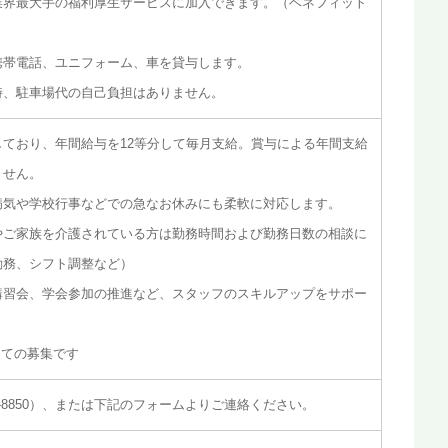
業界最大手の福利厚生サービスに加入できます。（ベネフィット
携帯電話、ユニフォーム、車を貸与します。
時、駐車場代の自己負担はありません。
ており、年間給与を12等分して毎月支給。賞与による年間支給
ません。
病気や学校行事などでの急なお休みにも柔軟に対応します。
やご家族を介護されている方は勤務時間および勤務日数の相談に
勤務、シフト調整など）
講習会、学会参加の推進など、スタッフのスキルアップをサポー
けての募集です
33-8850）、または下記のフォームよりご連絡ください。