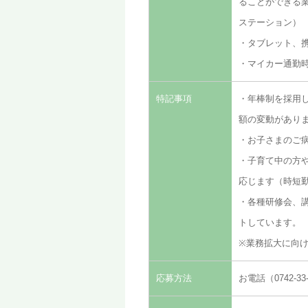
ることができる
ステーション）
・タブレット、
・マイカー通勤
特記事項
・年棒制を採用し
額の変動があり
・お子さまのご
・子育て中の方
応じます（時短
・各種研修会、
トしています。
※業務拡大に向
応募方法
お電話（0742-