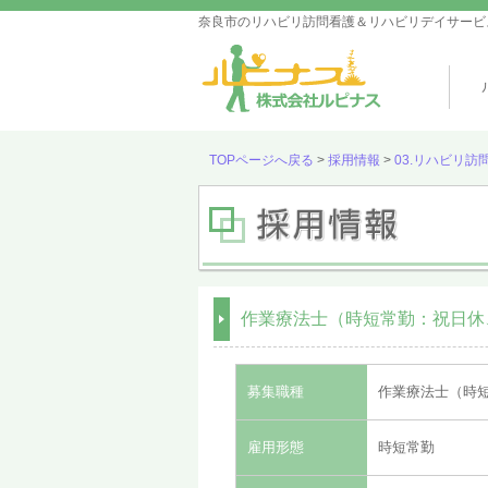
奈良市のリハビリ訪問看護＆リハビリデイサービ
TOPページへ戻る
>
採用情報
>
03.リハビリ
作業療法士（時短常勤：祝日休
募集職種
作業療法士（時
雇用形態
時短常勤