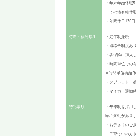
・年末年始休暇5
・その他有給休
・年間休日176日
待遇・福利厚生
・定年制撤廃
・退職金制度あ
・各保険に加入
・時間単位での
※時間単位有給休
・タブレット、
・マイカー通勤
特記事項
・年俸制を採用し
額の変動があり
・お子さまのご
・子育て中の方