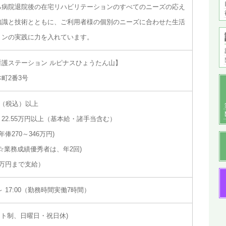
る病院退院後の在宅リハビリテーションのすべてのニーズの応え
知識と技術とともに、ご利用者様の個別のニーズに合わせた生活
ョンの実践に力を入れています。
護ステーション ルピナスひょうたん山】
町2番3号
円（税込）以上
2.55万円以上（基本給・諸手当含む）
俸270～346万円)
(☆業務成績優秀者は、年2回)
万円まで支給）
～ 17:00（勤務時間実働7時間）
フト制、日曜日・祝日休)