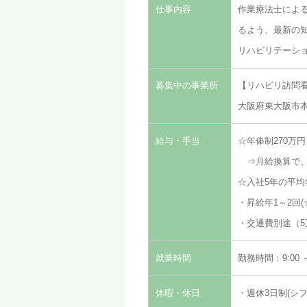
仕事内容
作業療法士によ
るよう、最新の
リハビリテーシ
募集中の事業所
【リハビリ訪問看
大阪府東大阪市本
給与・手当
☆年俸制270万
⇒月給換算で、2
☆入社5年の平均年
・昇給年1～2回
・交通費別途（5
就業時間
勤務時間：9:00 
休暇・休日
・週休3日制(シ