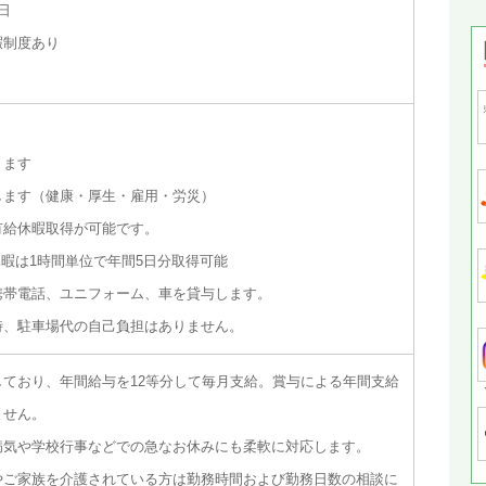
日
暇制度あり
ります
します（健康・厚生・雇用・労災）
有給休暇取得が可能です。
暇は1時間単位で年間5日分取得可能
携帯電話、ユニフォーム、車を貸与します。
時、駐車場代の自己負担はありません。
ており、年間給与を12等分して毎月支給。賞与による年間支給
ません。
病気や学校行事などでの急なお休みにも柔軟に対応します。
やご家族を介護されている方は勤務時間および勤務日数の相談に